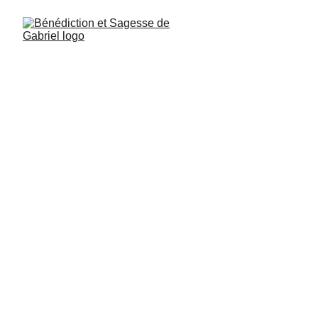
Padre de la Luz
Paso 5 del Camino Esenio:
Los Padres de
la Luz es un momento en el que las
personas conscientes, habitadas por la
voluntad de servir a la Luz y que han
trabajado para vivir con su alma, desean
cuidar de la Luz a diario para que los
Salmos de los Arcángeles sean
proclamados y compartidos con todos los
seres benévolos de los diferentes reinos,
desde los minerales hasta los Dioses.