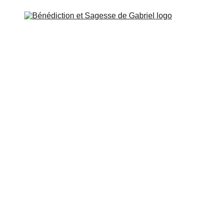
A DE GABRIEL
MISIÓN Y CONTACTO
PRODUCTOS
ículo 3: El silencio es una puerta y un dominio, una 
n dominio del mundo grosero, del discurso vano, de la 