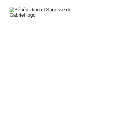
Ángel del Estudio
Gabriel salmo 70. versículo 23: No seáis 