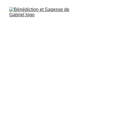
Ángel de la Adquisición
Michaël salmo 94. versículo 17: El 