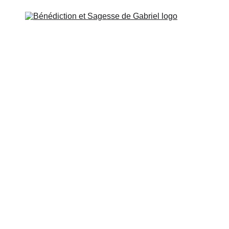
SSENIEN
ÉCOLE DE GABRIEL
MISSION ET CONTA
ÉTUDE ET ACCÈS
Sites Esséniens affiliés
onjour à vous chers lecteurs et étudiant
s du maître Olivier Manitara en juin 2020, la nation Esséni