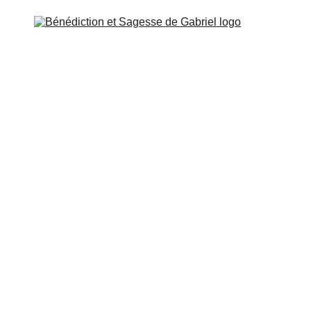
SSENIEN
ÉCOLE DE GABRIEL
MISSION ET CONTA
ÉTUDE ET ACCÈS
Ange du Sacré
set 15 Orientez votre pensée vers l’autre monde, vers