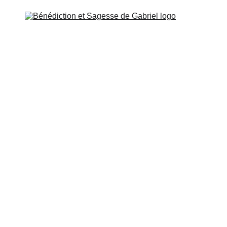
SSENIEN
ÉCOLE DE GABRIEL
MISSION ET CONTA
ÉTUDE ET ACCÈS
Ange du Renouvellement
verset 16: Que tes pieds soient posés en conscience
u sol. Que tout le reste de ton être soit dans la dans