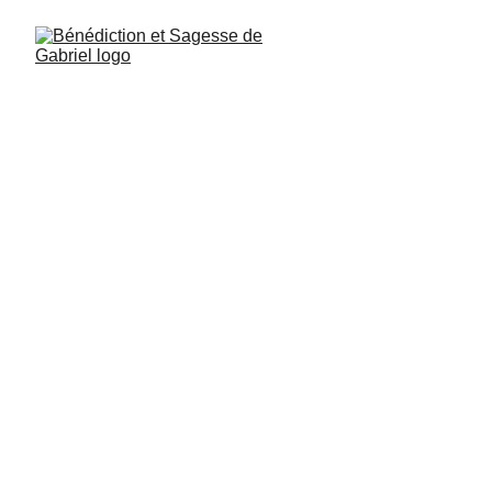
Ange du Perfectionnement
Ouriel psaume 138. verset 2: L’accès au 
savoir doit être sans limites. Nul ne doit 
être privé du droit et du devoir de se 
perfectionner.