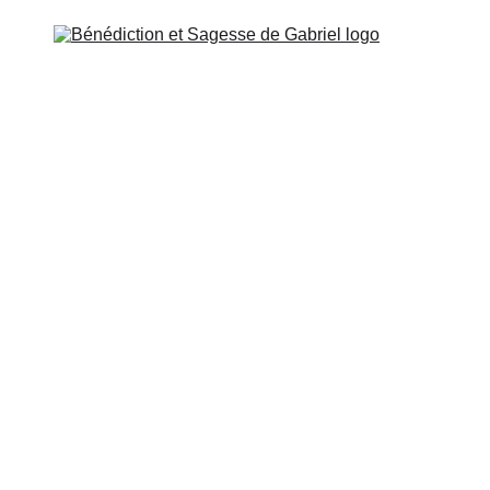
SSENIEN
ÉCOLE DE GABRIEL
MISSION ET CONTA
ÉTUDE ET ACCÈS
erset 13: Tout au long de votre vie, prenez soin de l