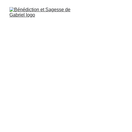
Raphaël psaume 
267. verset41: 