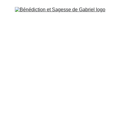
SSENIEN
ÉCOLE DE GABRIEL
MISSION ET CONTA
ÉTUDE ET ACCÈS
Ange de la Tempérance
set 66: Lorsqu’il y a 2 mondes, il y a 2 territoires et