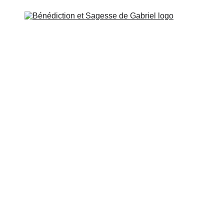
LE DE GABRIEL
MISSION ET CONTACT
PRODUITS
t 9: N’oublie jamais dans tes prières de faire participer to
que tu vives, alors éprouve un grand respect et cultive une s