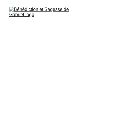
Michaël psaume 3. verset 1: L’activité la 
plus importante pour l’homme est la 
préparation. La réussite appartient 