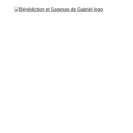
SSENIEN
ÉCOLE DE GABRIEL
MISSION ET CONTA
ÉTUDE ET ACCÈS
Ange de la Justice